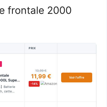
e frontale 2000
PRIX
13,99 €
11,99 €
ntale
Voir l'offre
000L Super
-14%
tanche
】Batterie
h, cette
 être chargé
clus. Le pha…