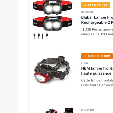
★ BEST-SELLER
BLUKAR
Blukar Lampe Fro
Rechargeable 2 
Super Lumineux 
【USB Rechargeable
Étanche
intégrée de 1200mA
lampe frontale peut
via un câble USB in
MEILLEUR PRIX
HBM
HBM lampe front
haute puissance 
Watt, 120 lumens
Cette lampe frontal
HBM fournit enviro
de lumière LED inte
idéale pour un écla
DELPHIN