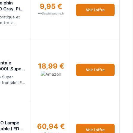
elphin
9,95 €
 Gray, Pink
Voir l'offre
Delphinpeche.fr
pratique et
ettre la
rouge. La
convenable …
ntale
18,99 €
000L Super
Voir l'offre
tanche
e Super
frontale LED
adopte des
 + XPE de
O Lampe
60,94 €
eable LED
Voir l'offre