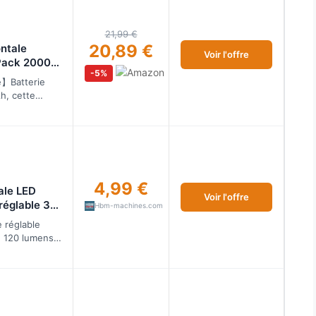
21,99 €
20,89 €
ntale
Voir l'offre
Pack 2000L
-5%
IPX5
】Batterie
h, cette
 être chargé
clus. Le pha…
4,99 €
ale LED
Voir l'offre
réglable 3
Hbm-machines.com
e réglable
n 120 lumens
nse et est
irage m…