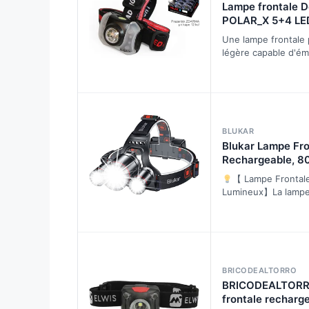
Lampe frontale D
POLAR_X 5+4 LED
5+4 LED
Une lampe frontale 
légère capable d'ém
lumière blanche et 
lumière rouge est 
BLUKAR
Blukar Lampe Fro
Rechargeable, 8
Lumineux IPX6 É
【 Lampe Frontal
Lumineux】La lampe 
haute performance 
perles de lampe T6
haute…
BRICODEALTORRO
BRICODEALTORR
frontale recharg