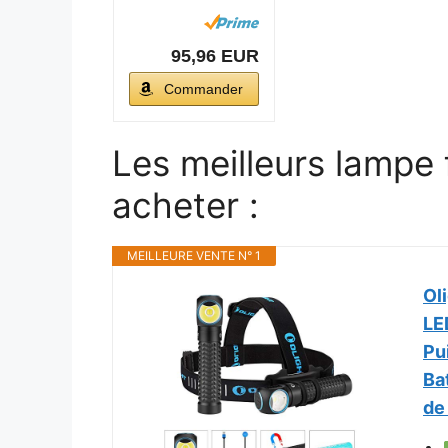
2000 lumens
LED Blanc...
95,96 EUR
Commander
Les meilleurs lampe
acheter :
MEILLEURE VENTE N° 1
Ol
LE
Pu
Ba
de