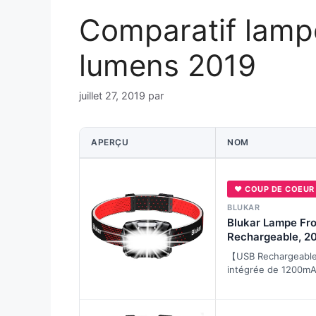
Comparatif lamp
lumens 2019
juillet 27, 2019
par
APERÇU
NOM
♥ COUP DE COEUR
BLUKAR
Blukar Lampe Fro
Rechargeable, 2
Lumineux IPX5 É
【USB Rechargeable
intégrée de 1200mA
lampe frontale peut
via un câble USB in