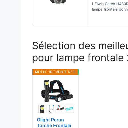
Elwis 430 Lm T
L'Elwis Catch H430R
lampe frontale polyv
offre deux options 
Elle est équipée d'
Sélection des meille
pour lampe frontale
MEILLEURE VENTE N° 1
PROMO
Olight Perun
Torche Frontale