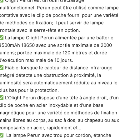
Olight Perun est un outil d'éclairage
multifonctionnel. Perun peut être utilisé comme lampe
portative avec le clip de poche fourni pour une variété
de méthodes de fixation; Il peut servir de lampe
frontale avec le serre-tête en option.
La lampe Olight Perun alimentée par une batterie
3500mAh 18650 avec une sortie maximale de 2000
lumens; portée maximale de 120 mètres et durée
d'exécution maximale de 10 jours.
Fiable: lorsque le capteur de distance infrarouge
intégré détecte une obstruction à proximité, la
luminosité sera automatiquement réduite au niveau le
plus bas pour la protection.
L'Olight Perun dispose d'une tête à angle droit, d'un
clip de poche en acier inoxydable et d'une base
magnétique pour une variété de méthodes de fixation
mains libres au corps, au sac à dos, au chapeau ou aux
composants en acier, rapidement et...
La lampe Perun avec trou pour cordon, étanche