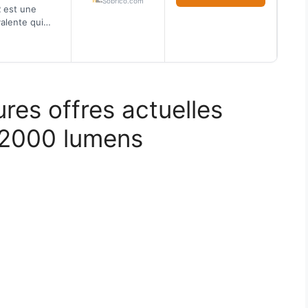
Sobrico.com
ORRO H430R
 est une
alente qui
de puissance.
une ba…
ures offres actuelles
 2000 lumens