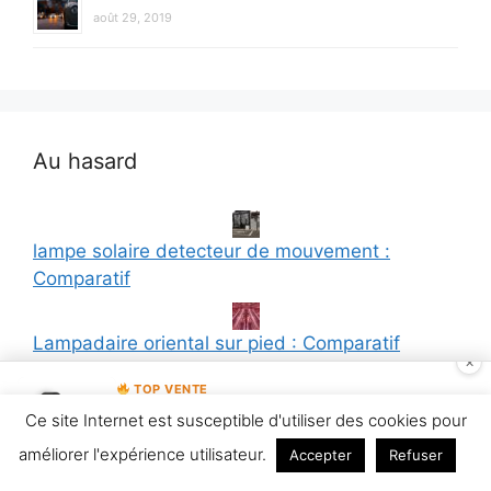
août 29, 2019
Au hasard
lampe solaire detecteur de mouvement :
Comparatif
Lampadaire oriental sur pied : Comparatif
×
TOP VENTE
lampe de poche enfant garcon : Comparatif
Briloner - Applique réglable pour
Ce site Internet est susceptible d'utiliser des cookies pour
Voir l'offre
l'intérieur, douille GU10,…
améliorer l'expérience utilisateur.
Accepter
Refuser
10,95 €