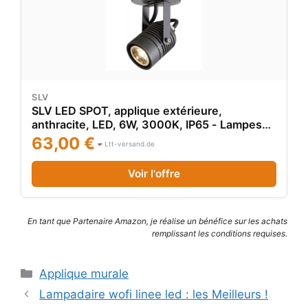
SLV
SLV LED SPOT, applique extérieure,
anthracite, LED, 6W, 3000K, IP65 - Lampes
sur pied, murales et de plafond (extérieur)
63,00 €
Ltt-versand.de
Voir l'offre
En tant que Partenaire Amazon, je réalise un bénéfice sur les achats
remplissant les conditions requises.
Catégories
Applique murale
Lampadaire wofi linee led : les Meilleurs !