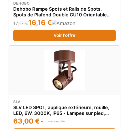
DEHOBO
Dehobo Rampe Spots et Rails de Spots,
Spots de Plafond Double GU10 Orientable
Moderne, Plafonnier Spot Noir Mat, sans
16,16 €
17,17 €
Ampoules, Plafonnier 2 Spots pour Cuisine
Chambre Salon Couloir Salle à Manger
Voir l'offre
SLV
SLV LED SPOT, applique extérieure, rouille,
LED, 6W, 3000K, IP65 - Lampes sur pied,
murales et de plafond (extérieur)
63,00 €
Ltt-versand.de