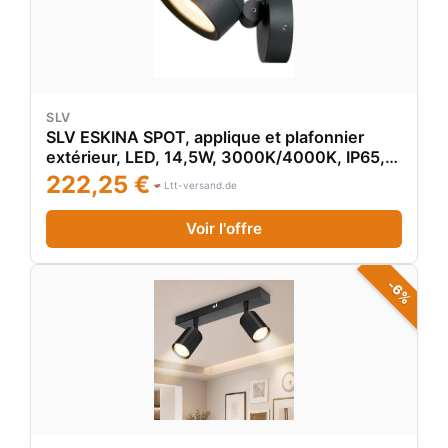
SLV
SLV ESKINA SPOT, applique et plafonnier
extérieur, LED, 14,5W, 3000K/4000K, IP65,
variable Triac - Lampes sur pied, murales et
222,25 €
Ltt-versand.de
de plafond (extér...
Voir l'offre
-6%