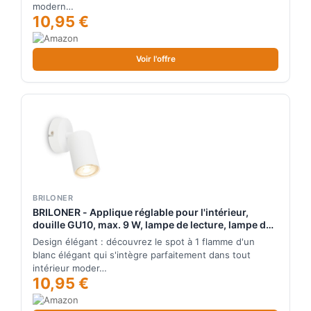
modern…
10,95 €
Voir l'offre
BRILONER
BRILONER - Applique réglable pour l'intérieur,
douille GU10, max. 9 W, lampe de lecture, lampe de
salon, lampe murale, lampe de cuisine, lampe de
Design élégant : découvrez le spot à 1 flamme d'un
couloir, applique murale, Blanc
blanc élégant qui s'intègre parfaitement dans tout
intérieur moder…
10,95 €