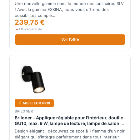
Lampes sur pied, murales et de plafond (extérieur)
Une nouvelle gamme dans le monde des luminaires SLV
! Avec la gamme ESKINA, nous vous offrons des
possibilités complè…
239,75 €
Ltt-versand.de
Voir l'offre
MEILLEUR PRIX
BRILONER
Briloner - Applique réglable pour l'intérieur, douille
GU10, max. 9 W, lampe de lecture, lampe de salon et
couloir, lampe murale, spot de cuisine, applique
Design élégant : découvrez ce spot à 1 flamme d'un noir
murale, noir
élégant qui s'intègre parfaitement dans tout intérieur