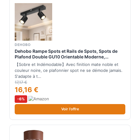
DEHOBO
Dehobo Rampe Spots et Rails de Spots, Spots de
Plafond Double GU10 Orientable Moderne,
Plafonnier Spot Noir Mat, sans Ampoules,
【Sobre et Indémodable】Avec finition mate noble et
Plafonnier 2 Spots pour Cuisine Chambre Salon
couleur noire, ce plafonnier spot ne se démode jamais.
Couloir Salle à Manger
S'adapte à t…
17,17 €
16,16 €
-6%
Voir l'offre