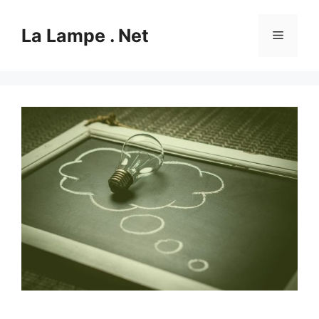
Aller
au
La Lampe . Net
Menu
contenu