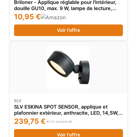
Briloner - Applique réglable pour l'intérieur,
douille GU10, max. 9 W, lampe de lecture,
lampe de salon et couloir, lampe murale, spot
10,95 €
de cuisine, applique murale, noir
Voir l'offre
SLV
SLV ESKINA SPOT SENSOR, applique et
plafonnier extérieur, anthracite, LED, 14,5W,
3000K/4000K - Lampes sur pied, murales et
239,75 €
Ltt-versand.de
de plafond (extérieur)
Voir l'offre