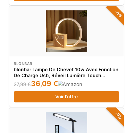
-5%
BLONBAR
blonbar Lampe De Chevet 10w Avec Fonction
De Charge Usb, Réveil Lumière Touch
Control Variable Lampe De Table Aide Au
36,09 €
37,99 €
Sommeil Bébés & Adultes, 3 Niveaux De
Luminosité Veilleuse Pour Chambre Salon
Voir l'offre
-5%