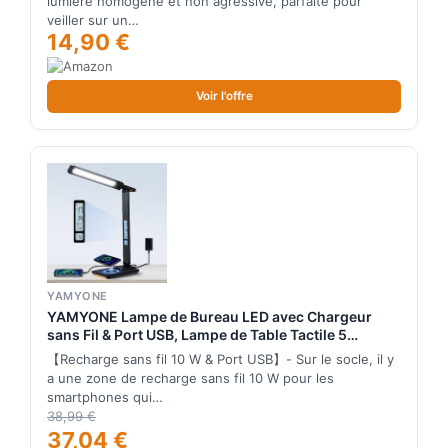
lumière homogène et non agressive, parfaite pour
pour Chambre
veiller sur un…
14,90 €
Voir l'offre
YAMYONE
YAMYONE Lampe de Bureau LED avec Chargeur
sans Fil & Port USB, Lampe de Table Tactile 5
Couleurs 5 Luminosités Écran LCD 2 Veilleuses
【Recharge sans fil 10 W & Port USB】- Sur le socle, il y
Horloge Réveil Température Lampe de Chevet pour
a une zone de recharge sans fil 10 W pour les
Travail Lecture
smartphones qui…
38,99 €
37,04 €