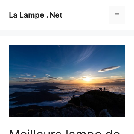
Aller
au
La Lampe . Net
Menu
contenu