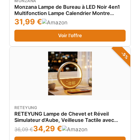
MONZANA
Monzana Lampe de Bureau à LED Noir 4en1
Multifonction Lampe Calendrier Montre
thermomètre Maison Lampe de Table Salon
31,99 €
luminaire
Voir l'offre
-5%
RETEYUNG
RETEYUNG Lampe de Chevet et Réveil
Simulateur d'Aube, Veilleuse Tactile avec
Charge USB, 20 Sons Relaxants & Bruits
34,29 €
36,09 €
Blancs, Double Alarme pour Semaine/Week-
End, Réveil Lumineux pour Gros Dormeurs