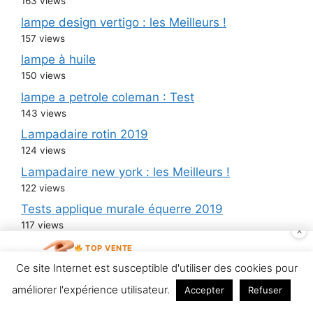
163 views
lampe design vertigo : les Meilleurs !
157 views
lampe à huile
150 views
lampe a petrole coleman : Test
143 views
Lampadaire rotin 2019
124 views
Lampadaire new york : les Meilleurs !
122 views
Tests applique murale équerre 2019
117 views
×
Lampadaire ho : Test
TOP VENTE
KYLIK Lampe de Chevet LED
117 views
Ce site Internet est susceptible d'utiliser des cookies pour
Voir l'offre
Rechargeable avec Télécommande,
Tests lampe de chevet xiaomi 2019
Ve…
améliorer l'expérience utilisateur.
Accepter
Refuser
14,90 €
117 views