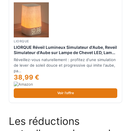
LIORQUE
LIORQUE Réveil Lumineux Simulateur d'Aube, Reveil
Simulateur d'Aube sur Lampe de Chevet LED, Lampe
de Reveil avec 30 Sons pour Dormir, 13 Niveaux de
Réveillez-vous naturellement : profitez d'une simulation
Luminosité- Adaptateur Inclus
de lever de soleil douce et progressive qui imite l'aube,
pa…
38,99 €
Voir l'offre
Les réductions