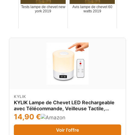
Tests lampe de chevet new
Avis lampe de chevet 60
york 2019
watts 2019
KYLIK
KYLIK Lampe de Chevet LED Rechargeable
avec Télécommande, Veilleuse Tactile,
Intensité réglable, Horloge Digitale, Minuterie
14,90 €
10/30 min, 3 Températures de Couleur,
Lampe de Nuit USB-C pour Chambre
Voir l'offre