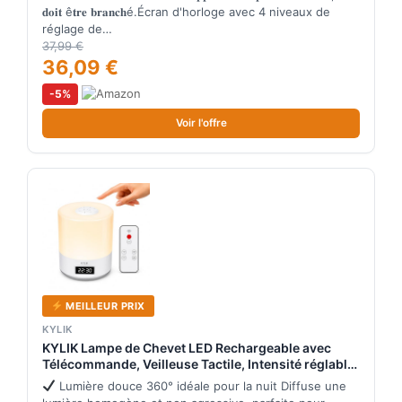
3 Niveaux De Luminosité Veilleuse Pour Chambre
𝐝𝐨𝐢𝐭 ê𝐭𝐫𝐞 𝐛𝐫𝐚𝐧𝐜𝐡é.Écran d'horloge avec 4 niveaux de
Salon
réglage de…
37,99 €
36,09 €
-5%
Voir l'offre
MEILLEUR PRIX
KYLIK
KYLIK Lampe de Chevet LED Rechargeable avec
Télécommande, Veilleuse Tactile, Intensité réglable,
Horloge Digitale, Minuterie 10/30 min, 3
Lumière douce 360° idéale pour la nuit Diffuse une
Températures de Couleur, Lampe de Nuit USB-C