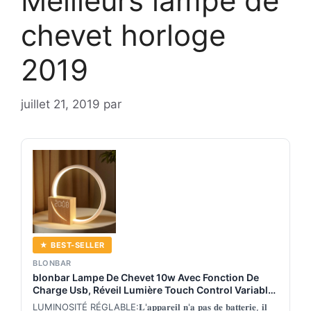
Meilleurs lampe de
chevet horloge
2019
juillet 21, 2019
par
★ BEST-SELLER
BLONBAR
blonbar Lampe De Chevet 10w Avec Fonction De
Charge Usb, Réveil Lumière Touch Control Variable
Lampe De Table Aide Au Sommeil Bébés & Adultes,
LUMINOSITÉ RÉGLABLE:𝐋'𝐚𝐩𝐩𝐚𝐫𝐞𝐢𝐥 𝐧'𝐚 𝐩𝐚𝐬 𝐝𝐞 𝐛𝐚𝐭𝐭𝐞𝐫𝐢𝐞, 𝐢𝐥