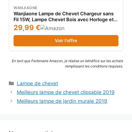
WANJIAONE
Wanjiaone Lampe de Chevet Chargeur sans
Fil 15W, Lampe Chevet Bois avec Horloge et
Port USB, Lampe de Table Tactile Dimmable
29,99 €
avec 3 Modes de Couleur pour Lecture
Chambre Bureau, Bois&Blanc
Voir l'offre
En tant que Partenaire Amazon, je réalise un bénéfice sur les achats
remplissant les conditions requises.
Catégories
Lampe de chevet
Meilleurs lampe de chevet clipsable 2019
Meilleurs lampe de jardin murale 2019