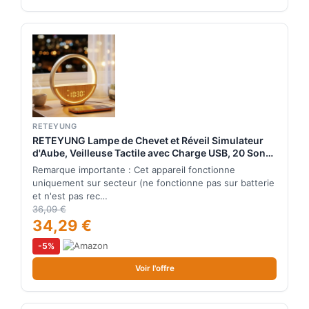
RETEYUNG
RETEYUNG Lampe de Chevet et Réveil Simulateur
d'Aube, Veilleuse Tactile avec Charge USB, 20 Sons
Relaxants & Bruits Blancs, Double Alarme pour
Remarque importante : Cet appareil fonctionne
Semaine/Week-End, Réveil Lumineux pour Gros
uniquement sur secteur (ne fonctionne pas sur batterie
Dormeurs
et n'est pas rec…
36,09 €
34,29 €
-5%
Voir l'offre