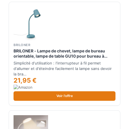
BRILONER
BRILONER - Lampe de chevet, lampe de bureau
orientable, lampe de table GU10 pour bureau à
domicile avec interrupteur à câble, lampe de
Simplicité d'utilisation : l'interrupteur à fil permet
lecture, bleu pigeon
d'allumer et d'éteindre facilement la lampe sans devoir
la bra…
21,95 €
Voir l'offre