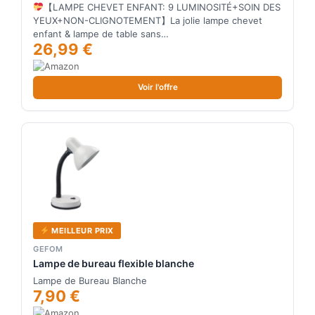
Lampe Rose en Forme de Chat & Kawaii, 3600mAh
【LAMPE CHEVET ENFANT: 9 LUMINOSITÉ+SOIN DES
Rechargeable Stylo Kawaii Fille Lampe Chevet
YEUX+NON-CLIGNOTEMENT】La jolie lampe chevet
Enfant, Cadeau Filles
enfant & lampe de table sans…
26,99 €
Voir l'offre
MEILLEUR PRIX
GEFOM
Lampe de bureau flexible blanche
Lampe de Bureau Blanche
7,90 €