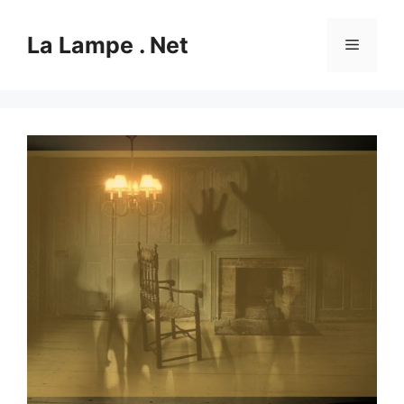
Aller
au
La Lampe . Net
Menu
contenu