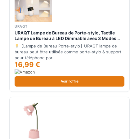
URAQT
URAQT Lampe de Bureau de Porte-stylo, Tactile
Lampe de Bureau à LED Dimmable avec 3 Modes
D'éclairage & 24 LED, Protection des Yeux Lampe de
【Lampe de Bureau Porte-stylo】URAQT lampe de
Chevet Enfant Sans Fil USB Recharge pour
bureau peut être utilisée comme porte-stylo & support
Apprendre & Lire
pour téléphone por…
16,99 €
Voir l'offre