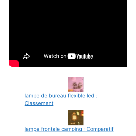
lampe de bureau flexible led :
Classement
lampe frontale camping : Comparatif