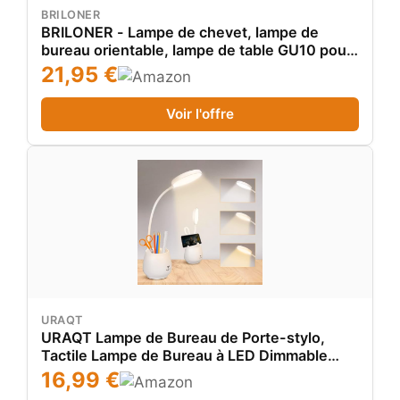
BRILONER
BRILONER - Lampe de chevet, lampe de
bureau orientable, lampe de table GU10 pour
bureau à domicile avec interrupteur à câble,
21,95 €
lampe de lecture, bleu pigeon
Voir l'offre
URAQT
URAQT Lampe de Bureau de Porte-stylo,
Tactile Lampe de Bureau à LED Dimmable
avec 3 Modes D'éclairage & 24 LED,
16,99 €
Protection des Yeux Lampe de Chevet Enfant