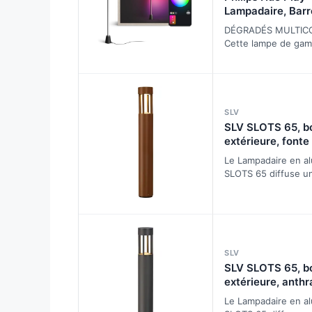
Lampadaire, Barr
RGBWWIC, 122 c
DÉGRADÉS MULTIC
Ambiance, Dégra
Cette lampe de gam
Multicolores, Co
RGBWWIC mélange p
Alexa, Google Ho
couleurs de façon t
Home, Hue Bridg
pour créer…
Box requis pour 
(vendus séparém
SLV
SLV SLOTS 65, b
extérieure, fonte 
LED, 6,3W, 3000K
Le Lampadaire en a
Lampes sur pied,
SLOTS 65 diffuse u
de plafond (extér
blanc chaud indirect
module Philips Fort
…
SLV
SLV SLOTS 65, b
extérieure, anthr
6,3W, 3000K, IP
Le Lampadaire en a
sur pied, murales