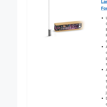
La
Fo