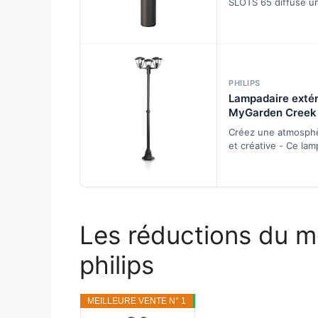
SLOTS 65 diffuse u
plafond (extérieu
blanc chaud indirect
module Philips Fort
…
PHILIPS
Lampadaire extér
MyGarden Creek 
(nécessite 3 amp
Créez une atmosphè
de 60 W) - Noir
et créative - Ce lam
extérieur est conçu
dernières tendanc
Les réductions du 
philips
MEILLEURE VENTE N° 1
PROMO