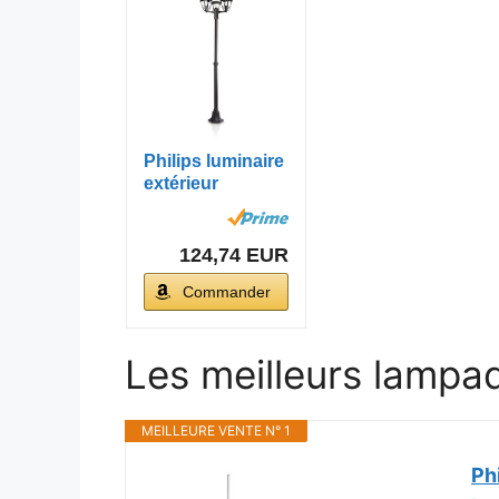
Philips luminaire
extérieur
lampadaire 3
têtes...
124,74 EUR
Commander
Les meilleurs lampad
MEILLEURE VENTE N° 1
Ph