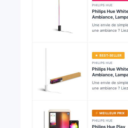
PHILIPS HUE
Philips Hue Whit
Ambiance, Lampa
Gradient Signe N
Une envie de simpl
sur pied avec Blu
une ambiance ? Liez
Luminaire compat
RGB avec l'applicatio
Alexa, Google Ass
Hue Bluetooth et c
Apple Homekit
★ BEST-SELLER
PHILIPS HUE
Philips Hue Whit
Ambiance, Lampa
Gradient Signe B
Une envie de simpl
sur pied avec Blu
une ambiance ? Liez
Lampe LED compa
RGB avec l'applicatio
Alexa, Google Ass
Hue Bluetooth et c
Apple Homekit
MEILLEUR PRIX
PHILIPS HUE
Philips Hue Play