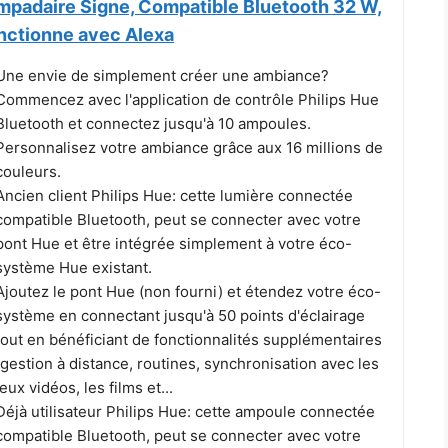
mpadaire Signe, Compatible Bluetooth 32 W,
nctionne avec Alexa
Une envie de simplement créer une ambiance?
Commencez avec l'application de contrôle Philips Hue
Bluetooth et connectez jusqu'à 10 ampoules.
Personnalisez votre ambiance grâce aux 16 millions de
couleurs.
Ancien client Philips Hue: cette lumière connectée
compatible Bluetooth, peut se connecter avec votre
pont Hue et être intégrée simplement à votre éco-
système Hue existant.
Ajoutez le pont Hue (non fourni) et étendez votre éco-
système en connectant jusqu'à 50 points d'éclairage
tout en bénéficiant de fonctionnalités supplémentaires
(gestion à distance, routines, synchronisation avec les
jeux vidéos, les films et...
Déjà utilisateur Philips Hue: cette ampoule connectée
compatible Bluetooth, peut se connecter avec votre