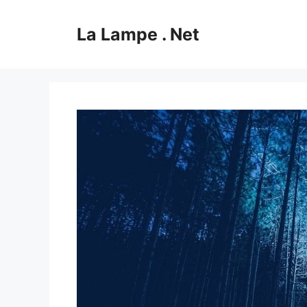
Aller
au
La Lampe . Net
contenu